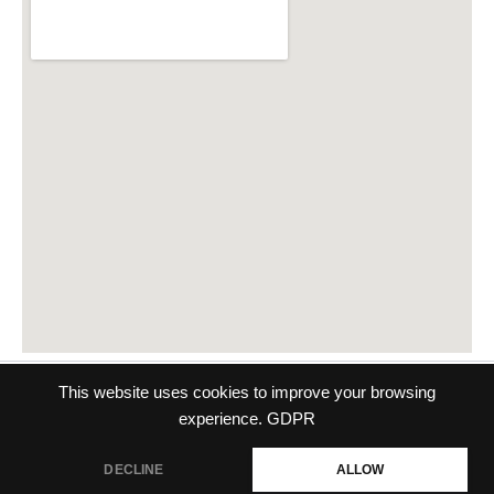
This website uses cookies to improve your browsing
Copyright © 2026 Naturheilpraxis Katharina Sohns | Präsentiert
experience.
GDPR
von
Astra-WordPress-Theme
Datenschutzerklärung
DECLINE
ALLOW
Impressum