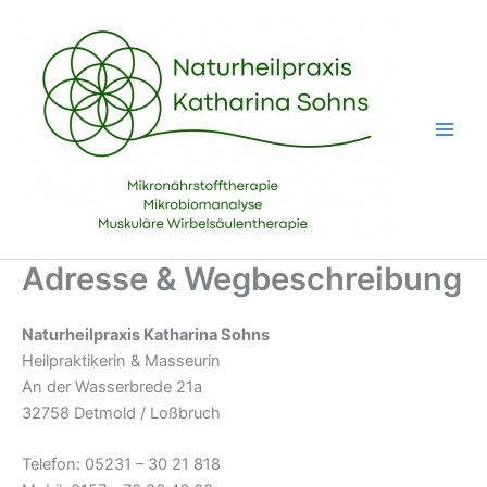
Zum
Inhalt
springen
Main
Men
Adresse & Wegbeschreibung
Naturheilpraxis Katharina Sohns
Heilpraktikerin & Masseurin
An der Wasserbrede 21a
32758 Detmold / Loßbruch
Telefon: 05231 – 30 21 818